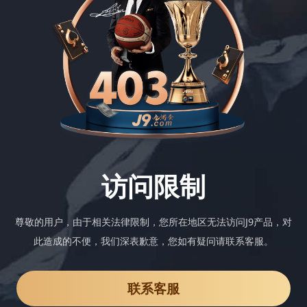
访问限制
尊敬的用户，由于相关法律限制，您所在地区无法访问J9产品，对
此造成的不便，我们深表歉意，您如有疑问请联系客服。
联系客服